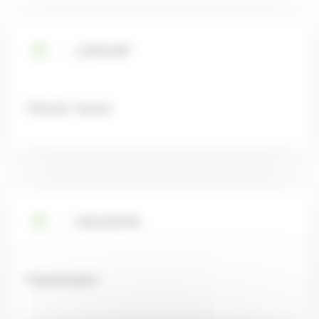
LONSURF
Trifluridin, Tipiracil
ONCASPAR
Pegaspargase