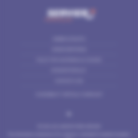
WEBBPLATSKARTA
VÄRDEÖVERFÖRING
POLICY FÖR HANTERING AV COOKIES
INTEGRITETSPOLICY
KONTAKTA OSS
ACCESSIBILITY: PARTIALLY COMPLIANT
© 2024 LES LABORATOIRES SERVIER
The information contained on this website is intended for Swedish residents