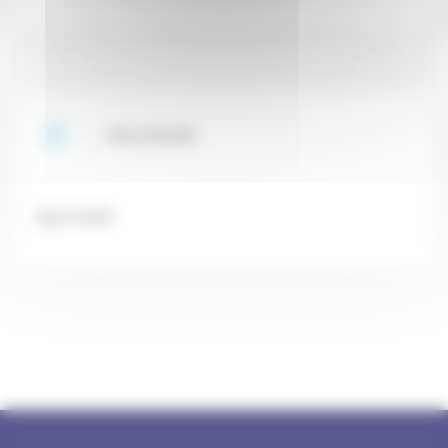
VALDOXAN
Agomelatin