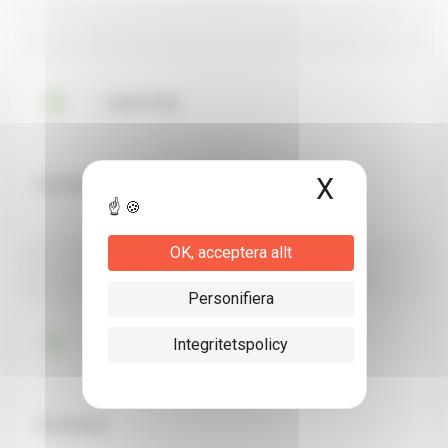
ONIVYDE
X
Dölj coo
Irinotekan
OK, acceptera allt
Personifiera
TIBSOVO
Integritetspolicy
Ivosidenib